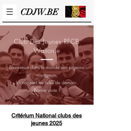
CDJW.BE
Club Des Jeunes RFCB
Wallonie
Bienvenue dans le monde des pigeons
voyageurs,
Ici naissent les ailes de demain.
Bonne visite !
Critérium National clubs des
jeunes 2025