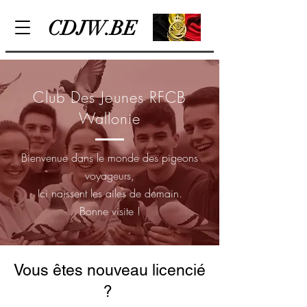
CDJW.BE
Club Des Jeunes RFCB
Wallonie
Bienvenue dans le monde des pigeons
voyageurs,
Ici naissent les ailes de demain.
Bonne visite !
Vous êtes nouveau licencié
?