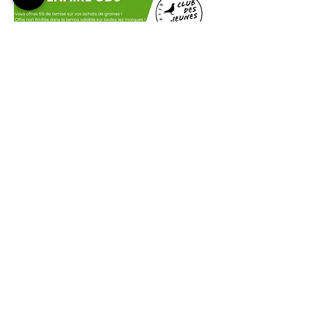
Action graines
Envie de graines à moindre coût ?
Présentez vous au magasin comme jeune
colombophile et bénéficier de 5% de remise sur
vos achats de graines !
Offre non limitée dans le temps valable sur toutes
les marques !
SHOP
Liens