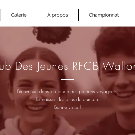
Galerie
À propos
Championnat
ub Des Jeunes RFCB Wallo
Bienvenue dans le monde des pigeons voyageurs,
Ici naissent les ailes de demain.
Bonne visite !