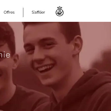
Offres
S’affilier
nie