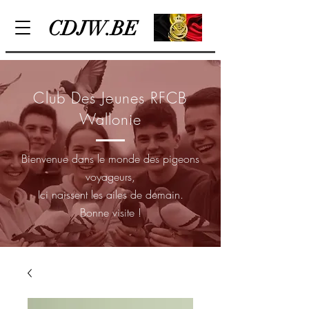
CDJW.BE
Club Des Jeunes RFCB
Wallonie
Bienvenue dans le monde des pigeons
voyageurs,
Ici naissent les ailes de demain.
Bonne visite !